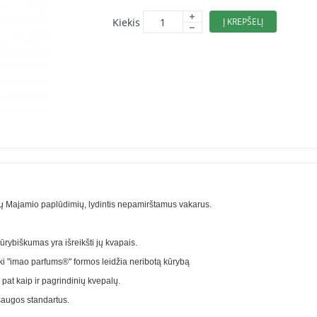
Kiekis
Į KREPŠELĮ
tinių Majamio paplūdimių, lydintis nepamirštamus vakarus.
ūrybiškumas yra išreikšti jų kvapais.
ki "imao parfums®" formos leidžia neribotą kūrybą
at kaip ir pagrindinių kvepalų.
 saugos standartus.