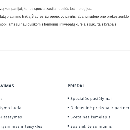
ų kompanijai, kurios specializacija - uoslės technologijos.
latų platinimo tinklą Šiaurės Europoje. Jo patirtis labai prisidėjo prie prekės ženk
utomobiliams su naujoviškomis formomis ir kvepalų kūrėjais sukurtais kvapais.
AVIMAS
PRIEDAI
us
Specialūs pasiūlymai
itymo budai
Didmeninė prekyba ir partner
pristatymas
Svetainės žemėlapis
rąžinimas ir taisyklės
Susisiekite su mumis