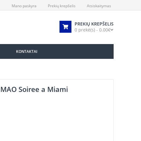
)
Mano paskyra
Prekių krepšelis
Atsiskaitymas
PREKIŲ KREPŠELIS
0 prekė(s) - 0.00€
KONTAKTAI
 IMAO Soiree a Miami