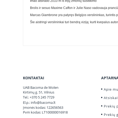
Imao atsirado 2010 m iš trijų žmonių susitikimo
Brolis ir sesuo Maxime Caffon ir Julie Naso vadovauja prancūz
Marcas Giambrone yra patyręs Belgijos verslininkas, turintis p
Šie aistringi verslininkai turi bendrą viziją: kurti kvepalus a
KONTAKTAI
APTARN
UAB Bacoma de Molen
Apie m
Kirtimų g. 51, Vilnius
Tel.:
+370 5 245 7729
Atsiska
El.p.:
info@bacoma.lt
Prekių 
Įmonės kodas: 122656563
Pvm kodas: LT100000016918
Prekių g