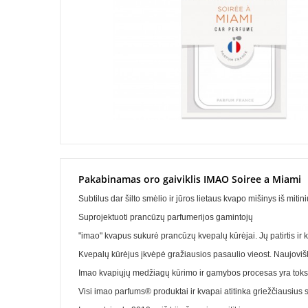
Pakabinamas oro gaiviklis IMAO Soiree a Miami
Subtilus dar šilto smėlio ir jūros lietaus kvapo mišinys iš mi
Suprojektuoti prancūzų parfumerijos gamintojų
"imao" kvapus sukurė prancūzų kvepalų kūrėjai. Jų patirtis ir k
Kvepalų kūrėjus įkvėpė gražiausios pasaulio vieost. Naujoviš
Imao kvapiųjų medžiagų kūrimo ir gamybos procesas yra toks p
Visi imao parfums® produktai ir kvapai atitinka griežčiausius