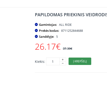
PAPILDOMAS PRIEKINIS VEIDROD
Gamintojas:
ALL RIDE
Prekės kodas:
8711252844688
Sandėlyje:
5
26.17€
37.39€
Kiekis:
Į KREPŠELĮ