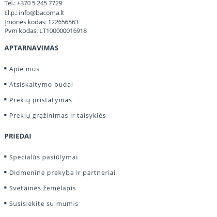
Tel.:
+370 5 245 7729
El.p.:
info@bacoma.lt
Įmonės kodas: 122656563
Pvm kodas: LT100000016918
APTARNAVIMAS
Apie mus
Atsiskaitymo budai
Prekių pristatymas
Prekių grąžinimas ir taisyklės
PRIEDAI
Specialūs pasiūlymai
Didmeninė prekyba ir partneriai
Svetainės žemėlapis
Susisiekite su mumis